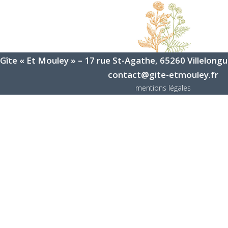
Gîte « Et Mouley » – 17 rue St-Agathe, 65260 Villelongue
contact@gite-etmouley.fr
mentions légales